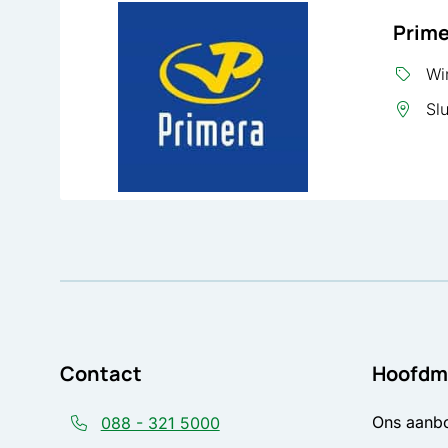
Prim
Win
Slu
Contact
Hoofdm
Ons aanb
088 - 321 5000