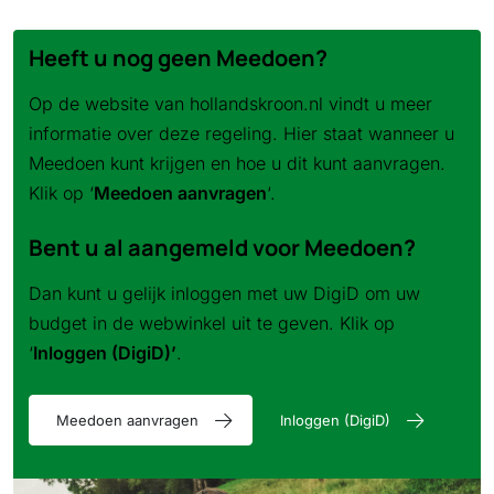
Heeft u nog geen Meedoen?
Op de website van hollandskroon.nl vindt u meer
informatie over deze regeling. Hier staat wanneer u
Meedoen kunt krijgen en hoe u dit kunt aanvragen.
Klik op ‘
Meedoen aanvragen
‘.
Bent u al aangemeld voor Meedoen?
Dan kunt u gelijk inloggen met uw DigiD om uw
budget in de webwinkel uit te geven. Klik op
‘
Inloggen (DigiD)’
.
Meedoen aanvragen
Inloggen (DigiD)