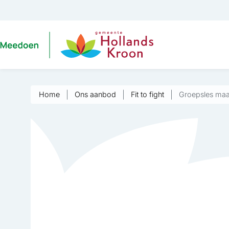
Home
Ons aanbod
Fit to fight
Groepsles ma