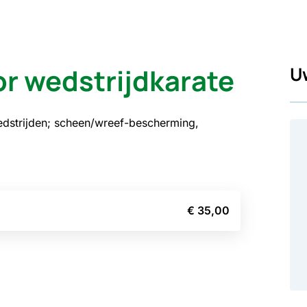
r wedstrijdkarate
U
edstrijden; scheen/wreef-bescherming,
€ 35,00