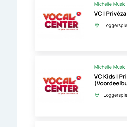
Michelle Music
VC | Privéza
Loggersplei
Michelle Music
VC Kids | Pr
(Voordeelbun
Loggersplei